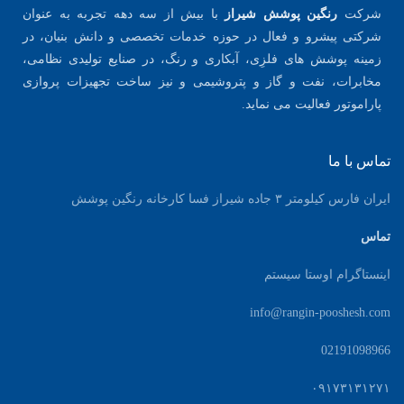
شرکت
رنگین پوشش شیراز
با بیش از سه دهه تجربه به عنوان
شرکتی پیشرو و فعال در حوزه خدمات تخصصی و دانش بنیان، در
زمینه پوشش های فلزِی، آبکاری و رنگ، در صنایع تولیدی نظامی،
مخابرات، نفت و گاز و پتروشیمی و نیز ساخت تجهیزات پروازی
پاراموتور فعالیت می نماید.
تماس با ما
ایران فارس کیلومتر ۳ جاده شیراز فسا کارخانه رنگین پوشش
تماس
اینستاگرام اوستا سیستم
info@rangin-pooshesh.com
02191098966
۰۹۱۷۳۱۳۱۲۷۱