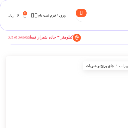
0
ورود / فرم ثبت نام
0
ریال
کیلومتر ۳ جاده شیراز فسا
02191098966
هیزات
جای برنج و حبوبات