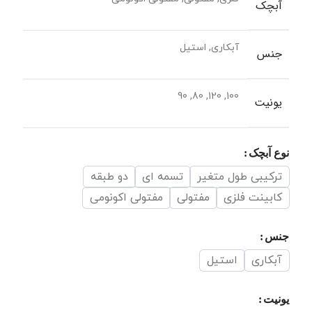
آبچک
آبکاری, استیل
جنس
100, 120, 80, 90
یونیت
نوع آبچک
ترکیبی طول متغیر
تسمه ای
دو طبقه
کابینت فلزی
مفتولی
مفتولی اکونومی
جنس
آبکاری
استیل
یونیت