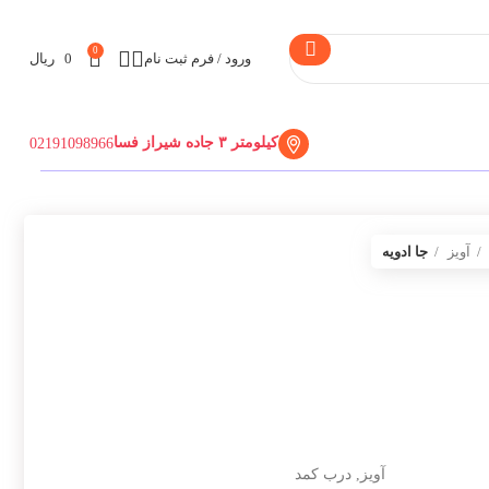
0
ورود / فرم ثبت نام
0
ریال
کیلومتر ۳ جاده شیراز فسا
02191098966
آویز
جا ادویه
آویز, درب کمد